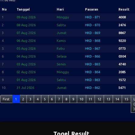
11:00 WIB
No
Tanggal
Hari
Pasaran
Result
1
09 Aug 2026
Minggu
HKD - 871
4008
2
08 Aug 2026
Sabtu
HKD - 870
2476
3
07 Aug 2026
Jumat
HKD - 869
8867
4
06 Aug 2026
Kamis
HKD - 868
9220
5
05 Aug 2026
Rabu
HKD - 867
0773
6
04 Aug 2026
Selasa
HKD - 866
0304
7
03 Aug 2026
Senin
HKD - 865
4740
8
02 Aug 2026
Minggu
HKD - 864
2085
9
01 Aug 2026
Sabtu
HKD - 863
1572
10
31 Jul 2026
Jumat
HKD - 862
5671
First
1
2
3
4
5
6
7
8
9
10
11
12
13
14
15
(
)
Togel Result