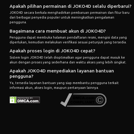
Apakah pilihan permainan di JOKO4D selalu diperbarui?
JOKO4D secara berkala menghadirkan pembaruan permainan dan fitur baru
dari berbagai penyedia populer untuk meningkatkan pengalaman
pengguna.
Bagaimana cara membuat akun di JOKO4D?
Pengguna dapat membuka halaman pendaftaran resmi, mengisi data yang
diperlukan, kemudian melakukan verifikasi sesuai petunjuk yang tersedia.
Apakah proses login di JOKO4D cepat?
Sistem login JOKO4D telah dioptimalkan agar pengguna dapat masuk ke
akun dengan proses yang sederhana dan waktu akses yang lebih singkat.
Apakah JOKO4D menyediakan layanan bantuan
pengguna?
Ya, tersedia layanan bantuan yang siap membantu pengguna terkait
informasi akun, akses login, maupun pertanyaan lainnya.