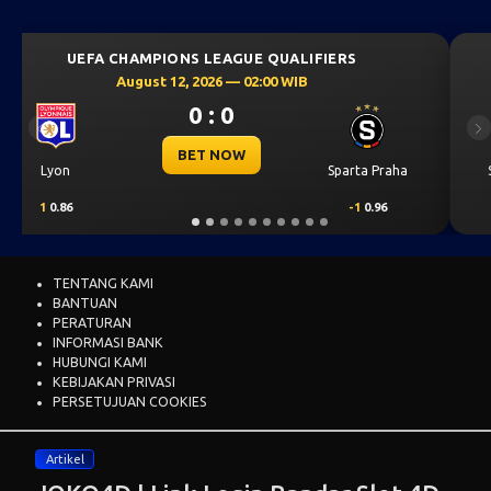
S
UEFA CHAMPIONS LEAGUE QUALIFIERS
August 12, 2026 — 01:30 WIB
0 : 0
Previous
Ne
BET NOW
rta Praha
SK Sturm Graz
Fene
-1
0.96
-0.5
0.95
0.5
TENTANG KAMI
BANTUAN
PERATURAN
INFORMASI BANK
HUBUNGI KAMI
KEBIJAKAN PRIVASI
PERSETUJUAN COOKIES
Artikel