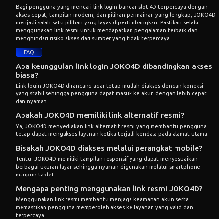
Bagi pengguna yang mencari link login bandar slot 4D terpercaya dengan
akses cepat, tampilan modern, dan pilihan permainan yang lengkap, JOKO4D
menjadi salah satu pilihan yang layak dipertimbangkan. Pastikan selalu
menggunakan link resmi untuk mendapatkan pengalaman terbaik dan
menghindari risiko akses dari sumber yang tidak terpercaya.
FAQ
Apa keunggulan link login JOKO4D dibandingkan akses
biasa?
Link login JOKO4D dirancang agar tetap mudah diakses dengan koneksi
yang stabil sehingga pengguna dapat masuk ke akun dengan lebih cepat
dan nyaman.
Apakah JOKO4D memiliki link alternatif resmi?
Ya, JOKO4D menyediakan link alternatif resmi yang membantu pengguna
tetap dapat mengakses layanan ketika terjadi kendala pada alamat utama.
Bisakah JOKO4D diakses melalui perangkat mobile?
Tentu. JOKO4D memiliki tampilan responsif yang dapat menyesuaikan
berbagai ukuran layar sehingga nyaman digunakan melalui smartphone
maupun tablet.
Mengapa penting menggunakan link resmi JOKO4D?
Menggunakan link resmi membantu menjaga keamanan akun serta
memastikan pengguna memperoleh akses ke layanan yang valid dan
terpercaya.