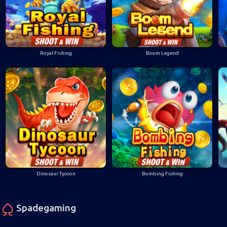
Royal Fishing
Boom Legend
Dinosaur Tycoon
Bombing Fishing
Spadegaming