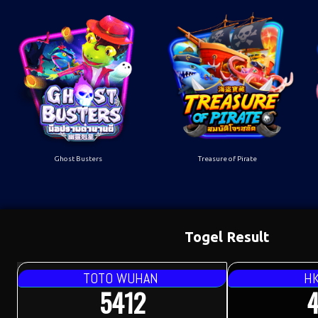
Ghost Busters
Treasure of Pirate
Togel Result
TOTOMACAU 1
TOT
5131