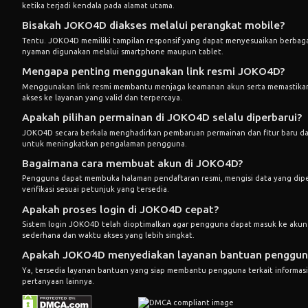
Bisakah JOKO4D diakses melalui perangkat mobile?
Tentu. JOKO4D memiliki tampilan responsif yang dapat menyesuaikan berbaga
nyaman digunakan melalui smartphone maupun tablet.
Mengapa penting menggunakan link resmi JOKO4D?
Menggunakan link resmi membantu menjaga keamanan akun serta memastik
akses ke layanan yang valid dan terpercaya.
Apakah pilihan permainan di JOKO4D selalu diperbarui?
JOKO4D secara berkala menghadirkan pembaruan permainan dan fitur baru da
untuk meningkatkan pengalaman pengguna.
Bagaimana cara membuat akun di JOKO4D?
Pengguna dapat membuka halaman pendaftaran resmi, mengisi data yang dip
verifikasi sesuai petunjuk yang tersedia.
Apakah proses login di JOKO4D cepat?
Sistem login JOKO4D telah dioptimalkan agar pengguna dapat masuk ke aku
sederhana dan waktu akses yang lebih singkat.
Apakah JOKO4D menyediakan layanan bantuan penggun
Ya, tersedia layanan bantuan yang siap membantu pengguna terkait informasi
pertanyaan lainnya.