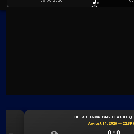
UEFA CHAMPIONS LEAGUE QUALIFIER
August 11, 2026 — 22:59 WIB
0 : 0
Previous