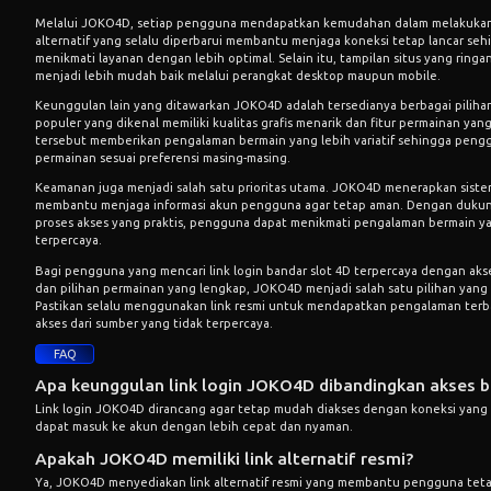
alternatif yang selalu diperbarui membantu menjaga koneksi tetap lancar se
menikmati layanan dengan lebih optimal. Selain itu, tampilan situs yang ring
menjadi lebih mudah baik melalui perangkat desktop maupun mobile.
Keunggulan lain yang ditawarkan JOKO4D adalah tersedianya berbagai piliha
populer yang dikenal memiliki kualitas grafis menarik dan fitur permainan yan
tersebut memberikan pengalaman bermain yang lebih variatif sehingga pe
permainan sesuai preferensi masing-masing.
Keamanan juga menjadi salah satu prioritas utama. JOKO4D menerapkan sist
membantu menjaga informasi akun pengguna agar tetap aman. Dengan dukung
proses akses yang praktis, pengguna dapat menikmati pengalaman bermain y
terpercaya.
Bagi pengguna yang mencari link login bandar slot 4D terpercaya dengan aks
dan pilihan permainan yang lengkap, JOKO4D menjadi salah satu pilihan yang
Pastikan selalu menggunakan link resmi untuk mendapatkan pengalaman terba
akses dari sumber yang tidak terpercaya.
FAQ
Apa keunggulan link login JOKO4D dibandingkan akses b
Link login JOKO4D dirancang agar tetap mudah diakses dengan koneksi yang
dapat masuk ke akun dengan lebih cepat dan nyaman.
Apakah JOKO4D memiliki link alternatif resmi?
Ya, JOKO4D menyediakan link alternatif resmi yang membantu pengguna tet
ketika terjadi kendala pada alamat utama.