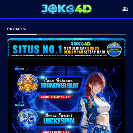
PROMOSI
EVENT TURNOVER SLOT TERBAIK,
DENGAN HADIAH RATUSAN JUTA
HINGGA MILIARAN RUPIAH DI
JOKO4D
Syarat & Ketentuan :